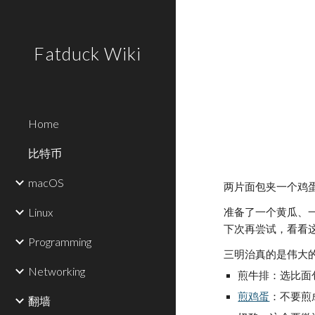
Sk
Fatduck Wiki
Home
比特币
macOS
两片面包夹一个鸡
Linux
准备了一个黄瓜、
下次再尝试，看看这
Programming
三明治真的是伟大
Networking
煎牛排：选比面
煎鸡蛋
：不要煎
翻墙