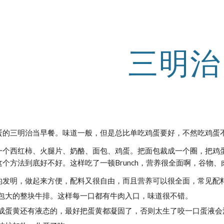
ip to main content
Skip to navigat
三明治
蛋的三明治当早餐。味道一般，但是总比单吃鸡蛋要好，不然吃鸡蛋
一个西红柿、火腿片、奶酪、面包、鸡蛋。把面包裁成一个圈，把鸡
个方法到底好不好。这样吃了一顿Brunch，营养很全面啊，谷物
的发明，做起来方便，配料又很自由，而且营养可以很全面，常见配
包大的整块牛排。这样每一口都有牛肉入口，味道很不错。
成蛋黄还有液态的，最好把蛋黄都凝固了，否则太生了咬一口蛋液会