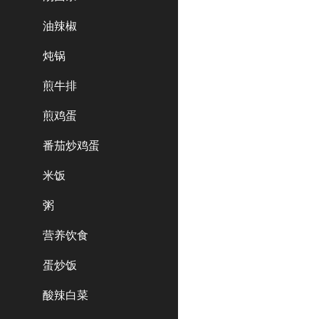
油辣椒
炖锅
煎牛排
煎鸡蛋
番茄炒鸡蛋
米饭
粥
营养饮食
蛋炒饭
酸辣白菜