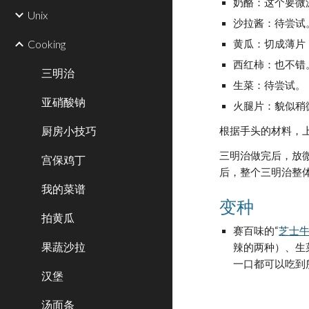
奶酪：这个要微
Unix
沙拉酱：待尝试
Cooking
黄瓜：切成薄片
西红柿：也不错
三明治
生菜：待尝试。
亚硝酸钠
火腿片：貌似稍
厨房小技巧
根据手头的材料，
三明治做完后，放
宫保鸡丁
后，整个三明治整
我的菜谱
变种
拍黄瓜
赛百味的“
芝士
果蔬沙拉
辣的两种）、生
一口都可以吃到
汉堡
汤面条