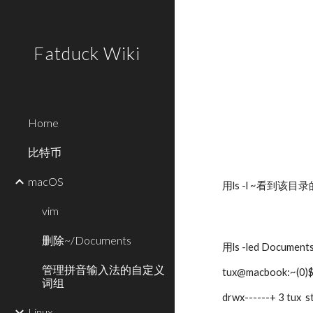
Sk
Fatduck Wiki
Home
比特币
macOS
用ls -l ~看到
vim
删除~/Documents
用ls -led Docum
管理拼音输入法的自定义
tux@macbook:~(0)$ 
词组
drwx------+ 3 tux 
Linux