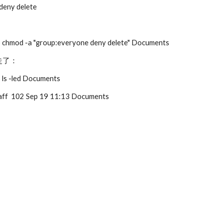
deny delete
：
 chmod -a "group:everyone deny delete" Documents
走了：
ls -led Documents
taff 102 Sep 19 11:13 Documents