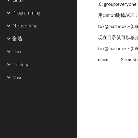
0: group:everyone 
Programming
用chmod删掉ACE
Networking
tux@macbook:~(0)$
现在目录就可以移
翻墙
tux@macbook:~(0)$ 
Unix
drwx------ 3 tux s
Cooking
Misc