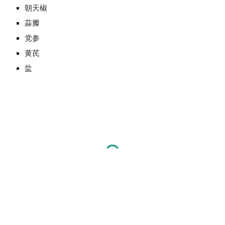
朝天椒
蒜瓣
党参
黄芪
盐