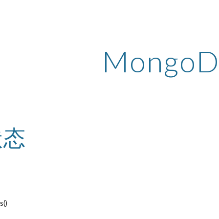
ip to main content
Skip to navigat
Mongo
状态
s()