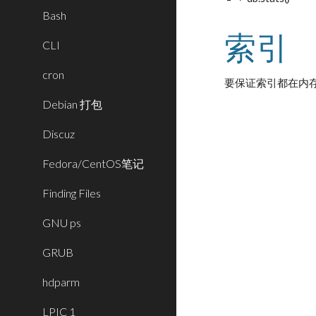
Bash
索引
CLI
cron
要保证索引都在内
Debian 打包
Discuz
Fedora/CentOS笔记
Finding Files
GNU ps
GRUB
hdparm
LPIC 1