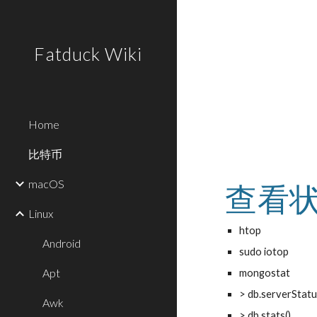
Sk
Fatduck Wiki
Home
比特币
macOS
查看
Linux
htop
Android
sudo iotop
Apt
mongostat
> db.serverStatu
Awk
> db.stats()